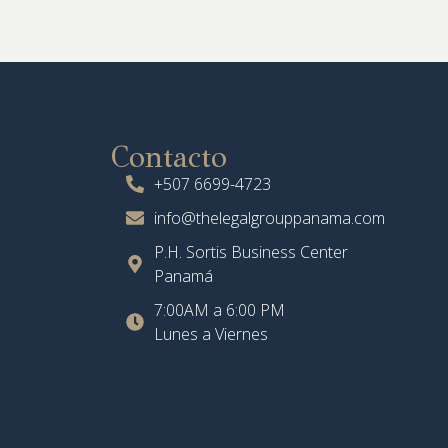
Contacto
+507 6699-4723
info@thelegalgrouppanama.com
P.H. Sortis Business Center
Panamá
7:00AM a 6:00 PM
Lunes a Viernes