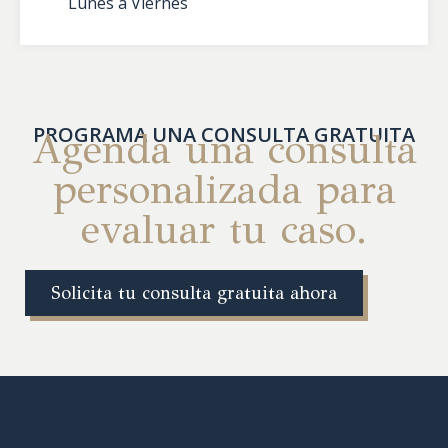
Lunes a Viernes
PROGRAMA UNA CONSULTA GRATUITA
Agenda una consulta
personalizada para
evaluar tu caso.
Solicita tu consulta gratuita ahora