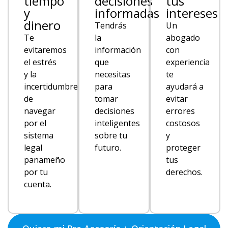
tiempo
decisiones
tus
y
informadas
intereses
dinero
Tendrás
Un
Te
la
abogado
evitaremos
información
con
el estrés
que
experiencia
y la
necesitas
te
incertidumbre
para
ayudará a
de
tomar
evitar
navegar
decisiones
errores
por el
inteligentes
costosos
sistema
sobre tu
y
legal
futuro.
proteger
panameño
tus
por tu
derechos.
cuenta.