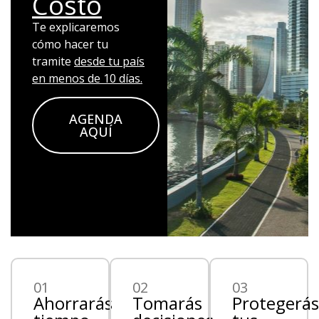
Costo
Te explicaremos
cómo hacer tu
tramite
desde tu país
en menos de 10 días.
AGENDA
AQUÍ
01
02
03
Ahorrarás
Tomarás
Protegerás