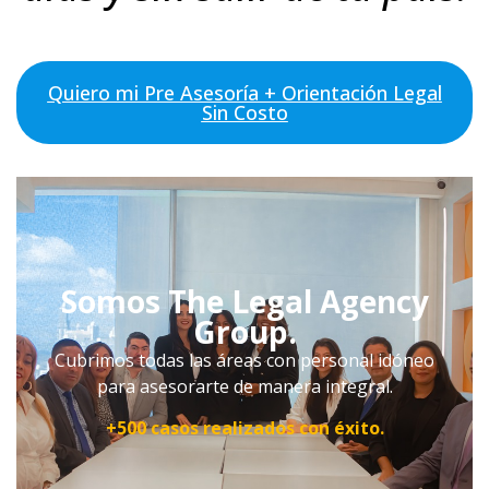
Quiero mi Pre Asesoría + Orientación Legal
Sin Costo
Somos The Legal Agency
Group.
Cubrimos todas las áreas con personal idóneo
para asesorarte de manera integral.
+500 casos realizados con éxito.