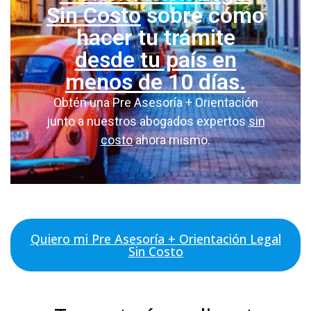
Sin Costo
sobre cómo
hacer tu trámite
desde tu país en
menos de 10 días.
Obtén una Pre Asesoría + Orientación
junto a nuestros abogados expertos
sin
costo
ahora mismo.
Quiero mi Pre Asesoría + Orientación Legal
Sin Costo